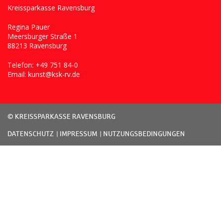
Kreissparkasse Ravensburg
Regina Pauer
Meersburger Straße 1
88213 Ravensburg
Telefon:
+49 751 84-0
Email: kunst@ksk-rv.de
© KREISSPARKASSE RAVENSBURG
DATENSCHUTZ
IMPRESSUM
NUTZUNGSBEDINGUNGEN