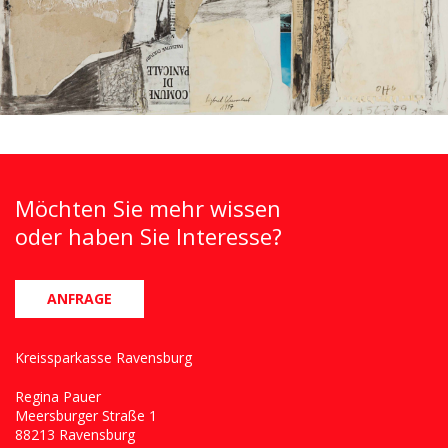
Möchten Sie mehr wissen
oder haben Sie Interesse?
ANFRAGE
Kreissparkasse Ravensburg
Regina Pauer
Meersburger Straße 1
88213 Ravensburg