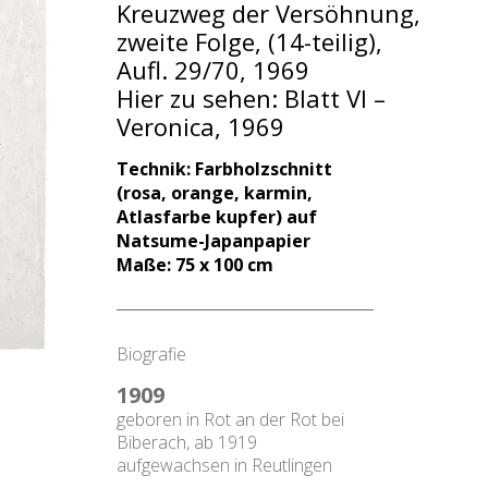
Kreuzweg der Versöhnung,
zweite Folge, (14-teilig),
Aufl. 29/70, 1969
Hier zu sehen: Blatt VI –
Veronica, 1969
Technik: Farbholzschnitt
(rosa, orange, karmin,
Atlasfarbe kupfer) auf
Natsume-Japanpapier
Maße: 75 x 100 cm
Biografie
1909
geboren in Rot an der Rot bei
Biberach, ab 1919
aufgewachsen in Reutlingen