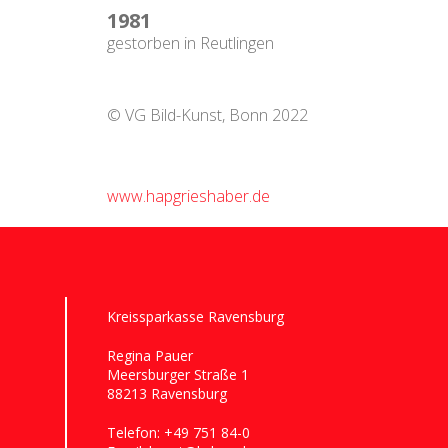
1981
gestorben in Reutlingen
© VG Bild-Kunst, Bonn 2022
www.hapgrieshaber.de
Kreissparkasse Ravensburg
Regina Pauer
Meersburger Straße 1
88213 Ravensburg
Telefon:
+49 751 84-0